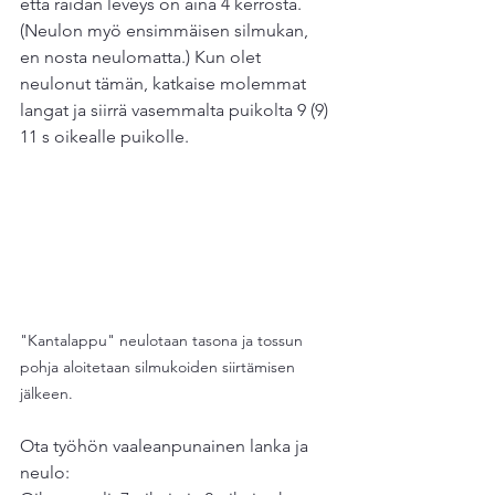
että raidan leveys on aina 4 kerrosta. 
(Neulon myö ensimmäisen silmukan, 
en nosta neulomatta.) Kun olet 
neulonut tämän, katkaise molemmat 
langat ja siirrä vasemmalta puikolta 9 (9) 
11 s oikealle puikolle.
"Kantalappu" neulotaan tasona ja tossun 
pohja aloitetaan silmukoiden siirtämisen 
jälkeen.
Ota työhön vaaleanpunainen lanka ja 
neulo: