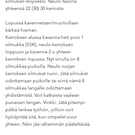
silmukan levyiseksi. Neulo tasona 
yhteensä 22 (30) 30 kerrosta.
Lopussa kavennetaan/muotoillaan 
kärkeä hieman.
Kerroksen alussa kavenna heti pois 1 
silmukka (SSK), neulo kerroksen 
loppuun ja kavenna 2 o yhteen 
kerroksen lopussa. Nyt sinulla on 8 
silmukkaa puikolla. Neulo nurjan 
kerroksen silmukat nurin. Jätä silmukat 
odottamaan puikolle tai siirrä nämä 8 
silmukkaa langalle odottamaan 
yhdistämistä. Voit katkaista vaalean 
punaisen langan. Vinkki: Jätä pitempi 
pätkä lankaa työhön, jolloin voit 
hyödyntää sitä, kun ompelet sivut 
yhteen. Näin jää vähemmän pääteltävää.