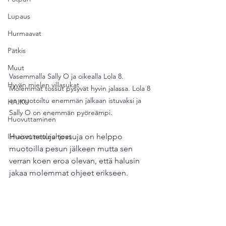
Lupaus
Hurmaavat
Pätkis
Muut
Vasemmalla Sally O ja oikealla Lola 8. 
Hyvän mielen villasukat
Molemmat tossut pysyvät hyvin jalassa. Lola 8 
on muotoiltu enemmän jalkaan istuvaksi ja 
HAIKU
Sally O on enemmän pyöreämpi.
Huovuttaminen
Ilmaiset neuleohjeet
Huovutettuja tossuja on helppo 
muotoilla pesun jälkeen mutta sen 
verran koen eroa olevan, että halusin 
jakaa molemmat ohjeet erikseen.