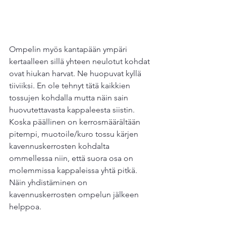
Ompelin myös kantapään ympäri 
kertaalleen sillä yhteen neulotut kohdat 
ovat hiukan harvat. Ne huopuvat kyllä 
tiiviiksi. En ole tehnyt tätä kaikkien 
tossujen kohdalla mutta näin sain 
huovutettavasta kappaleesta siistin. 
Koska päällinen on kerrosmäärältään 
pitempi, muotoile/kuro tossu kärjen 
kavennuskerrosten kohdalta 
ommellessa niin, että suora osa on 
molemmissa kappaleissa yhtä pitkä. 
Näin yhdistäminen on 
kavennuskerrosten ompelun jälkeen 
helppoa.