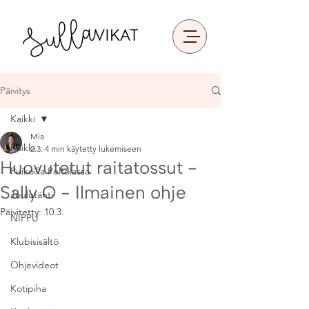
Päivitys
Kaikki
Mia
Kaikki
2.3.
4 min käytetty lukemiseen
Huovutetut raitatossut -
Puikoilla Peltolassa
Sally O - Ilmainen ohje
Joulutähti
Päivitetty:
10.3.
NIPPU
Klubisisältö
Ohjevideot
Kotipiha