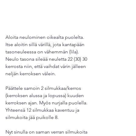
Aloita neulominen oikealta puolelta. 
Itse aloitin sillä värillä, jota kantapään 
tasoneuleessa on vähemmän (lila). 
Neulo tasona sileää neuletta 22 (30) 30 
kerrosta niin, että vaihdat värin jälleen 
neljän kerroksen välein.
Päättele samoin 2 silmukkaa/kerros 
(kerroksen alussa ja lopussa) kuuden 
kerroksen ajan. Myös nurjalla puolella. 
Yhteensä 12 silmukkaa kaventuu ja 
silmukoita jää puikolle 8.
Nyt sinulla on saman verran silmukoita 