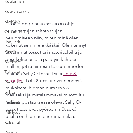
Kuulumisia
Kuurankukkia
KIMARA
Tässä blogipostauksessa on ohje 
huovutettujen raitatossujen 
Ornamentti
neulomiseen niin, miten minä olen 
Ilopillerit
kokenut sen mielekkääksi. Olen tehnyt 
Pitsylit
useammat tossut eri materiaaleilla ja 
pesukokeiluilla ja päädyin kahteen 
Sikermät
malliin, jotka nimesin tossun muodon 
Tulpukat
mukaan Sally O-tossuiksi ja 
Lola 8-
tossuiksi.
 Lola 8-tossut ovat nimensä 
Perholaiset
mukaisesti hieman numeron 8-
Sirkus
malliseksi ja matalammaksi muotoiltu 
ja tässä postauksessa olevat Sally O-
Pirskeet
tossut taas ovat pyöreämmät sekä 
Pitkikset
päällä on hieman enemmän tilaa. 
Kakkarat
Potpuri