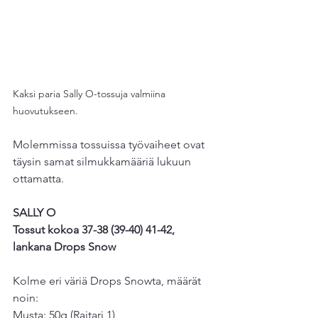
Kaksi paria Sally O-tossuja valmiina 
huovutukseen.
Molemmissa tossuissa työvaiheet ovat 
täysin samat silmukkamääriä lukuun 
ottamatta. 
SALLY O
Tossut kokoa 37-38 (39-40) 41-42, 
lankana Drops Snow
Kolme eri väriä Drops Snowta, määrät 
noin:
Musta: 50g (Raitari 1)