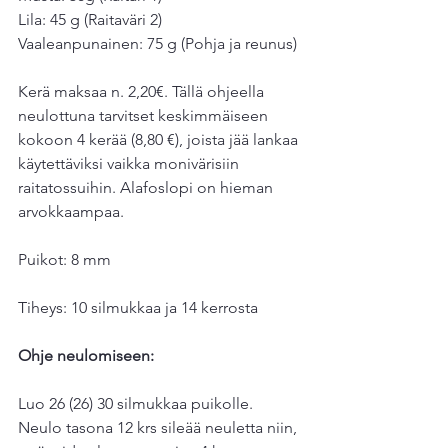
Lila: 45 g (Raitaväri 2)
Vaaleanpunainen: 75 g (Pohja ja reunus)
Kerä maksaa n. 2,20€. Tällä ohjeella 
neulottuna tarvitset keskimmäiseen 
kokoon 4 kerää (8,80 €), joista jää lankaa 
käytettäviksi vaikka monivärisiin 
raitatossuihin. Alafoslopi on hieman 
arvokkaampaa.
Puikot: 8 mm
Tiheys: 10 silmukkaa ja 14 kerrosta
Ohje neulomiseen:
Luo 26 (26) 30 silmukkaa puikolle. 
Neulo tasona 12 krs sileää neuletta niin, 