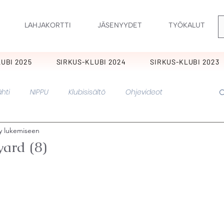
LAHJAKORTTI
JÄSENYYDET
TYÖKALUT
UBI 2025
SIRKUS-KLUBI 2024
SIRKUS-KLUBI 2023
hti
NIPPU
Klubisisältö
Ohjevideot
ty lukemiseen
nkukkia
KIMARA
Ornamentti
Ilopillerit
ard (8)
Perholaiset
Sirkus
Pirskeet
Pitkikset
Hurmaavat
Pätkis
Muut