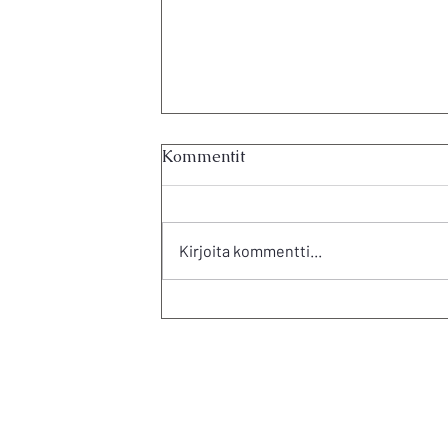
Kommentit
Kirjoita kommentti...
Kotipiha/Homeyard (7)