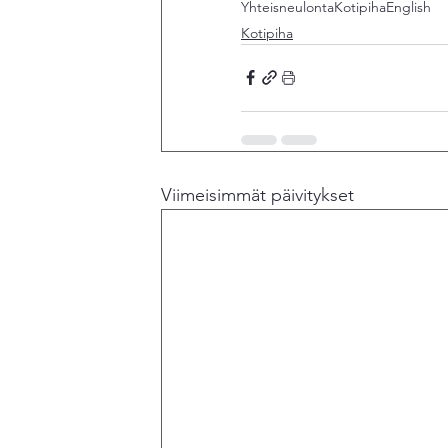
Yhteisneulonta
Kotipiha
English
Kotipiha
Viimeisimmät päivitykset