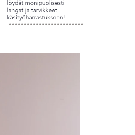
löydät monipuolisesti
langat ja tarvikkeet
käsityöharrastukseen!
Sirkus-klubi 2026