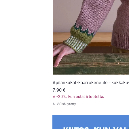
Apilankukat-kaarrokeneule – kukkakuvi
Hinta
7,90 €
⭐ -20%, kun ostat 5 tuotetta.
ALV Sisällytetty