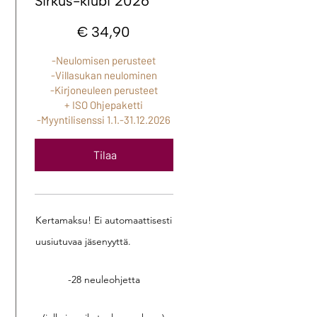
Sirkus-klubi 2026
34,90 €
€
34,90
-Neulomisen perusteet
-Villasukan neulominen
-Kirjoneuleen perusteet
+ ISO Ohjepaketti
-Myyntilisenssi 1.1.-31.12.2026
Tilaa
Kertamaksu! Ei automaattisesti
uusiutuvaa jäsenyyttä.
-28 neuleohjetta