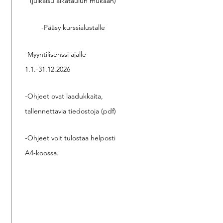
(julkaisu aikataulun mukaan)
-Pääsy kurssialustalle
-Myyntilisenssi ajalle
1.1.-31.12.2026
-Ohjeet ovat laadukkaita,
tallennettavia tiedostoja (pdf)
-Ohjeet voit tulostaa helposti
A4-koossa.