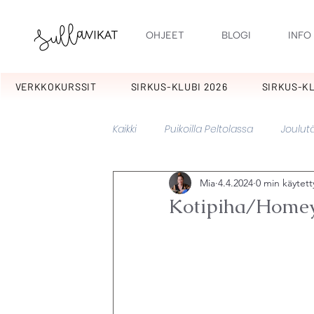
OHJEET
BLOGI
INFO
VERKKOKURSSIT
SIRKUS-KLUBI 2026
SIRKUS-KL
Kaikki
Puikoilla Peltolassa
Joulutä
Mia
4.4.2024
0 min käytet
Kotipiha
Kuulumisia
Kuura
Kotipiha/Homey
Pitsylit
Sikermät
Tulpukat
Kakkarat
Potpuri
Lupaus