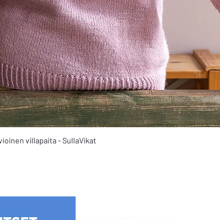
Pikakatselu
oinen villapaita - SullaVikat
TILAA ILMAINEN UUTISKIRJE