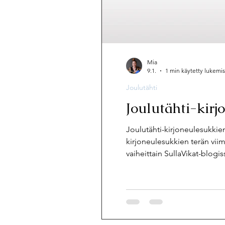
Pätkis
Muut
Hyvän mielen
Mia
Ilmaiset neuleohjeet
9.1.
1 min käytetty lukemi
Joulutähti
Joulutähti-kirj
Joulutähti-kirjoneulesukkie
kirjoneulesukkien terän viim
vaiheittain SullaVikat-blogis