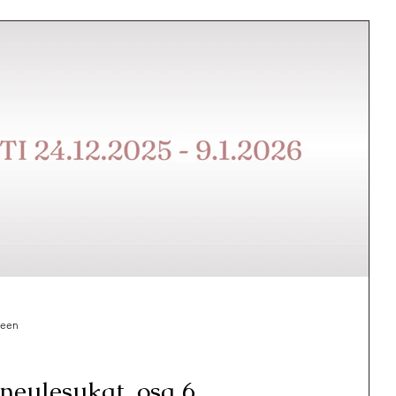
seen
oneulesukat, osa 6