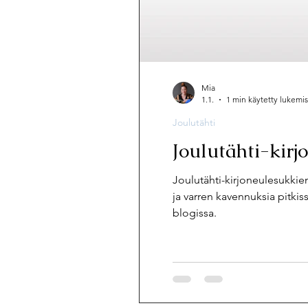
Mia
1.1.
1 min käytetty lukemi
Joulutähti
Joulutähti-kirj
Joulutähti-kirjoneulesukkien
ja varren kavennuksia pitkiss
blogissa.