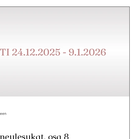
seen
oneulesukat, osa 8