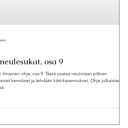
 villasukat
HAIKU
Huovuttaminen
seen
oneulesukat, osa 9
n ilmainen ohje, osa 9. Tässä osassa neulotaan pitkien
eiset kerrokset ja tehdään kärkikavennukset. Ohje julkaistaan
sa.