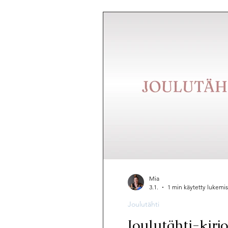
Mia
3.1.
1 min käytetty lukemi
Joulutähti
Joulutähti-kirj