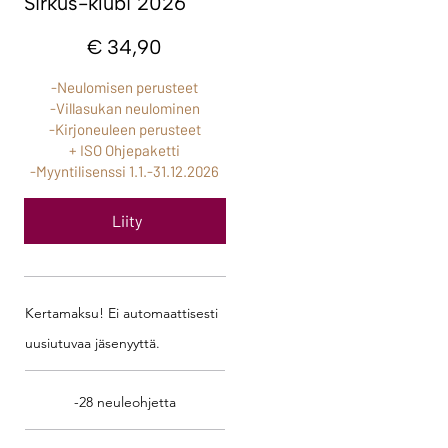
Sirkus-klubi 2026
34,90 €
€
34,90
-Neulomisen perusteet
-Villasukan neulominen
-Kirjoneuleen perusteet
+ ISO Ohjepaketti
-Myyntilisenssi 1.1.-31.12.2026
Liity
Kertamaksu! Ei automaattisesti
uusiutuvaa jäsenyyttä.
-28 neuleohjetta