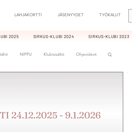
LAHJAKORTTI
JÄSENYYDET
TYÖKALUT
UBI 2025
SIRKUS-KLUBI 2024
SIRKUS-KLUBI 2023
tähti
NIPPU
Klubisisältö
Ohjevideot
rankukkia
KIMARA
Ornamentti
t
Tulpukat
Perholaiset
Sirkus
at
Potpuri
Lupaus
Hurmaavat