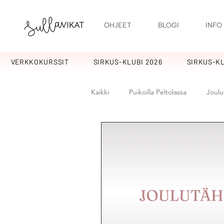
OHJEET
BLOGI
INFO
VERKKOKURSSIT
SIRKUS-KLUBI 2026
SIRKUS-KL
Kaikki
Puikoilla Peltolassa
Joulu
Kotipiha
Kuulumisia
Kuu
Ilopillerit
Pitsylit
Sikermä
Pirskeet
Pitkikset
Kakkar