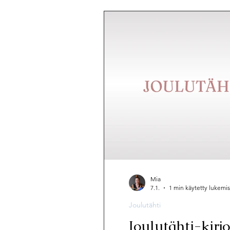
Mia
7.1.
1 min käytetty lukemi
Joulutähti
Joulutähti-kirj