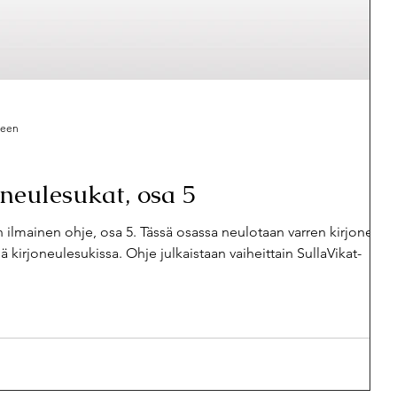
seen
oneulesukat, osa 5
 ilmainen ohje, osa 5. Tässä osassa neulotaan varren kirjoneulet
ä kirjoneulesukissa. Ohje julkaistaan vaiheittain SullaVikat-