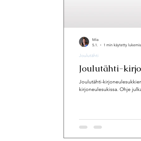
Mia
5.1.
1 min käytetty lukemi
Joulutähti
Joulutähti-kirj
Joulutähti-kirjoneulesukkie
kirjoneulesukissa. Ohje julka