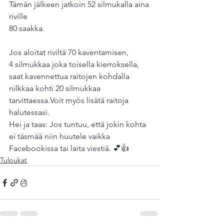
Tämän jälkeen jatkoin 52 silmukalla aina 
riville
80 saakka.
Jos aloitat riviltä 70 kaventamisen, 
4 silmukkaa joka toisella kierroksella,
saat kavennettua raitojen kohdalla
nilkkaa kohti 20 silmukkaa 
tarvittaessa.Voit myös lisätä raitoja 
halutessasi.
Hei ja taas: Jos tuntuu, että jokin kohta 
ei täsmää niin huutele vaikka 
Facebookissa tai laita viestiä. 💕👍
Tulpukat