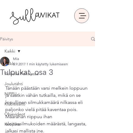
Päivitys
Kaikki
Mia
Kaikki
5.9.2017
1 min käytetty lukemiseen
Tulpukat, osa 3
Puikoilla Peltolassa
Joulutähti
Tänään päästään varsi melkein loppuun 
NIPPU
ja saatkin vähän tutkailla, mikä on se 
lopullinen silmukkamäärä nilkassa eli 
Klubisisältö
paljonko vielä pitää kaventaa pois. 
Ohjevideot
Määrähän riippuu ihan 
aloitussilmukoiden määrästä, langasta, 
Kotipiha
jalkasi mallista jne.