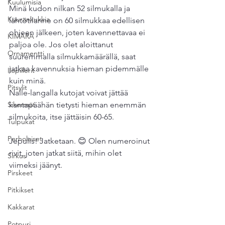
Kuulumisia
Minä kudon nilkan 52 silmukalla ja 
Kuurankukkia
lähtötilanne on 60 silmukkaa edellisen 
ohjeen jälkeen, joten kavennettavaa ei 
KIMARA
paljoa ole. Jos olet aloittanut 
Ornamentti
suuremmalla silmukkamäärällä, saat 
jatkaa kavennuksia hieman pidemmälle 
Ilopillerit
kuin minä. 
Pitsylit
Nalle-langalla kutojat voivat jättää 
Sikermät
kantapäähän tietysti hieman enemmän 
silmukoita, itse jättäisin 60-65.
Tulpukat
Perholaiset
Jepulis! Jatketaan. 😊 Olen numeroinut 
rivit, joten jatkat siitä, mihin olet 
Sirkus
viimeksi jäänyt.
Pirskeet
Pitkikset
Kakkarat
Potpuri