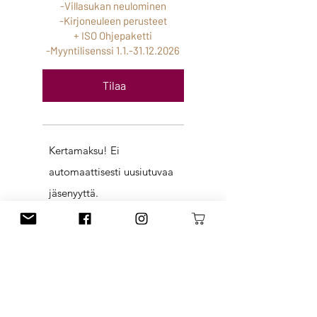
-Villasukan neulominen
-Kirjoneuleen perusteet
+ ISO Ohjepaketti
-Myyntilisenssi
1.1.-31.12.2026
Tilaa
Kertamaksu! Ei
automaattisesti uusiutuvaa
jäsenyyttä.
-28 neuleohjetta
(julkaisu aikataulun mukaan)
-Pääsy kurssialustalle