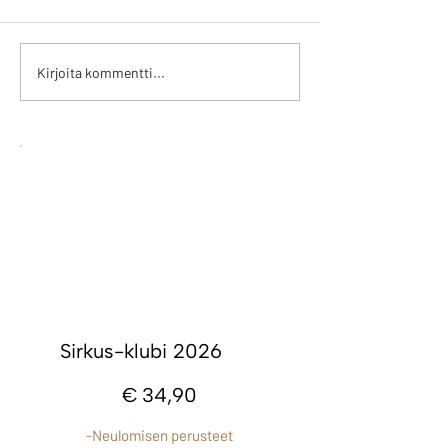
Tulpukat, osa 6
Tulpukat, osa 5
Kirjoita kommentti...
Sirkus-klubi 2026
34,90 €
€
34,90
-Neulomisen perusteet