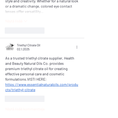
style and creativity. Whether for a natural look 
or a dramatic change, colored eye contact 
lenses offer versatility…
Näytä lisää
Tykkää
vastaus
Triethyl Citrate Oil
02.1.2025
As a trusted triethyl citrate supplier, Health 
and Beauty Natural Oils Co. provides 
premium triethyl citrate oil for creating 
effective personal care and cosmetic 
formulations.VISTI HERE: 
https://www.essentialnaturaloils.com/produ
cts/triethyl-citrate
Tykkää
vastaus
Näytä lisää kommentteja