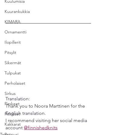
Kuulumisia
Kuurankukkia
KIMARA
Ornamentti
Ilopillerit
Pitsylit
Sikermät
Tulpukat
Perholaiset
Sirkus
Translation:
Pirskeet
Thank you to Noora Marttinen for the 
English translation.
Pitkikset
I recommend visiting her social media 
Kakkarat
account 
@finnishedknits
Tags:
Potpuri