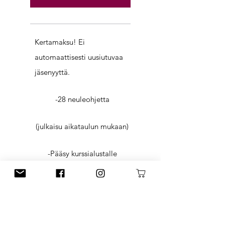
Kertamaksu! Ei
automaattisesti uusiutuvaa
jäsenyyttä.
-28 neuleohjetta
(julkaisu aikataulun mukaan)
-Pääsy kurssialustalle
-Myyntilisenssi ajalle
1.1.-31.12.2026
-Ohjeet ovat laadukkaita,