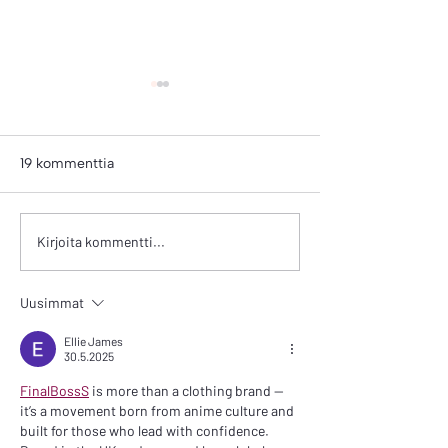
19 kommenttia
Kotipiha/Homeyard (7)
Kotipiha/Homey
Kirjoita kommentti...
Uusimmat
Ellie James
30.5.2025
FinalBossS
 is more than a clothing brand — 
it’s a movement born from anime culture and 
built for those who lead with confidence. 