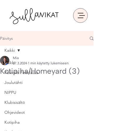
Päivitys
Kaikki
Mia
Kaikki
27.3.2024
1 min käytetty lukemiseen
Kotipiha/Homeyard (3)
Puikoilla Peltolassa
Joulutähti
NIPPU
Klubisisältö
Ohjevideot
Kotipiha