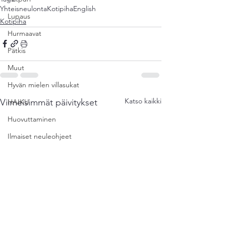
Yhteisneulonta
Kotipiha
English
Lupaus
Kotipiha
Hurmaavat
Pätkis
Muut
Hyvän mielen villasukat
Katso kaikki
Viimeisimmät päivitykset
HAIKU
Huovuttaminen
Ilmaiset neuleohjeet