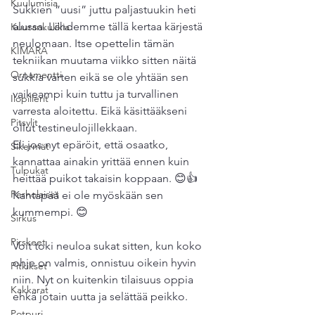
Kuulumisia
Sukkien ”uusi” juttu paljastuukin heti 
alussa. Lähdemme tällä kertaa kärjestä 
Kuurankukkia
neulomaan. Itse opettelin tämän 
KIMARA
tekniikan muutama viikko sitten näitä 
Ornamentti
sukkia varten eikä se ole yhtään sen 
vaikeampi kuin tuttu ja turvallinen 
Ilopillerit
varresta aloitettu. Eikä käsittääkseni 
Pitsylit
ollut testineulojillekkaan.
Eli jos nyt epäröit, että osaatko, 
Sikermät
kannattaa ainakin yrittää ennen kuin 
Tulpukat
heittää puikot takaisin koppaan. 😊👍
Perholaiset
Kantapää ei ole myöskään sen 
kummempi. 😊
Sirkus
Pirskeet
Voit toki neuloa sukat sitten, kun koko  
ohje on valmis, onnistuu oikein hyvin 
Pitkikset
niin. Nyt on kuitenkin tilaisuus oppia 
Kakkarat
ehkä jotain uutta ja selättää peikko. 
Potpuri