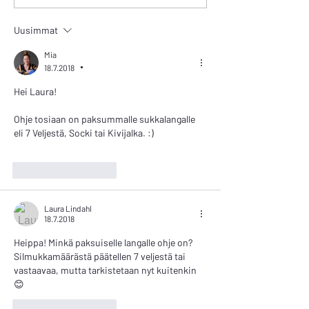
Uusimmat
Mia
18.7.2018
•
Hei Laura!
Ohje tosiaan on paksummalle sukkalangalle 
eli 7 Veljestä, Socki tai Kivijalka. :)
Tykkää
vastaus
Laura Lindahl
18.7.2018
Heippa! Minkä paksuiselle langalle ohje on? 
Silmukkamäärästä päätellen 7 veljestä tai 
vastaavaa, mutta tarkistetaan nyt kuitenkin 
😊
Tykkää
vastaus