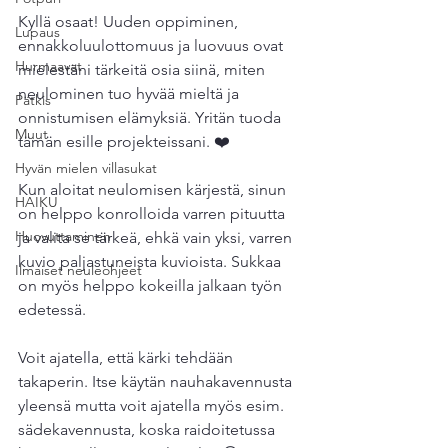
Kyllä osaat! Uuden oppiminen, 
Lupaus
ennakkoluulottomuus ja luovuus ovat 
Hurmaavat
mielestäni tärkeitä osia siinä, miten 
neulominen tuo hyvää mieltä ja 
Pätkis
onnistumisen elämyksiä. Yritän tuoda 
Muut
tämän esille projekteissani. ❤️
Hyvän mielen villasukat
Kun aloitat neulomisen kärjestä, sinun 
HAIKU
on helppo konrolloida varren pituutta 
Huovuttaminen
ja valita se tärkeä, ehkä vain yksi, varren 
kuvio paljastuneista kuvioista. Sukkaa 
Ilmaiset neuleohjeet
on myös helppo kokeilla jalkaan työn 
edetessä. 
Voit ajatella, että kärki tehdään 
takaperin. Itse käytän nauhakavennusta 
yleensä mutta voit ajatella myös esim. 
sädekavennusta, koska raidoitetussa 