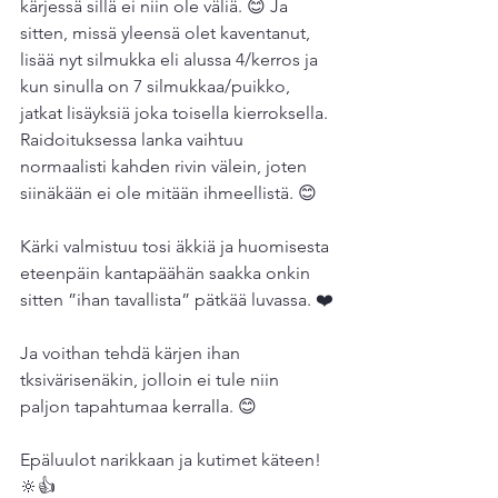
kärjessä sillä ei niin ole väliä. 😊 Ja 
sitten, missä yleensä olet kaventanut, 
lisää nyt silmukka eli alussa 4/kerros ja 
kun sinulla on 7 silmukkaa/puikko, 
jatkat lisäyksiä joka toisella kierroksella. 
Raidoituksessa lanka vaihtuu 
normaalisti kahden rivin välein, joten 
siinäkään ei ole mitään ihmeellistä. 😊
Kärki valmistuu tosi äkkiä ja huomisesta 
eteenpäin kantapäähän saakka onkin 
sitten ”ihan tavallista” pätkää luvassa. ❤️
Ja voithan tehdä kärjen ihan 
tksivärisenäkin, jolloin ei tule niin 
paljon tapahtumaa kerralla. 😊
Epäluulot narikkaan ja kutimet käteen! 
🔆👍