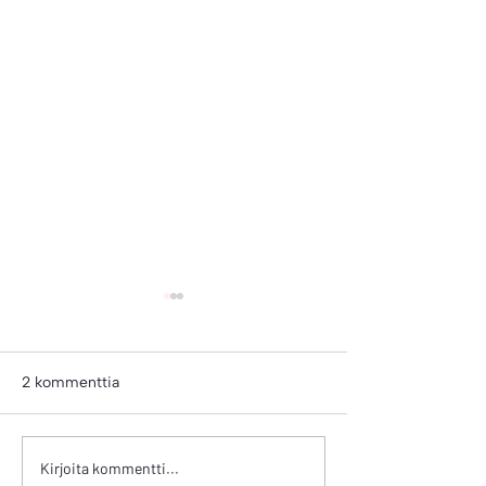
2 kommenttia
NIPPU 11
NIPPU 10
Kirjoita kommentti...